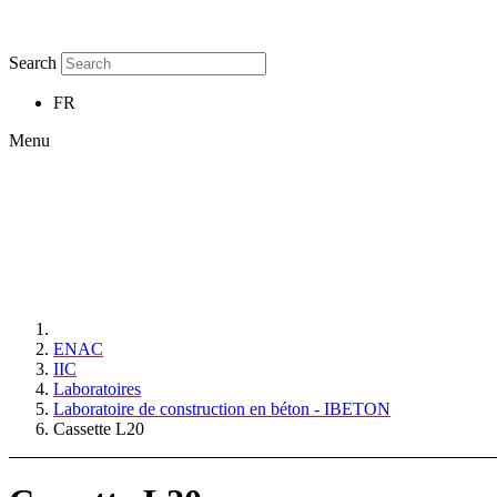
Search
FR
Menu
ENAC
IIC
Laboratoires
Laboratoire de construction en béton - IBETON
Cassette L20