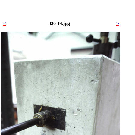
<
l20-14.jpg
>