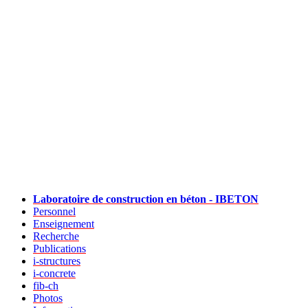
Laboratoire de construction en béton - IBETON
Personnel
Enseignement
Recherche
Publications
i-structures
i-concrete
fib-ch
Photos