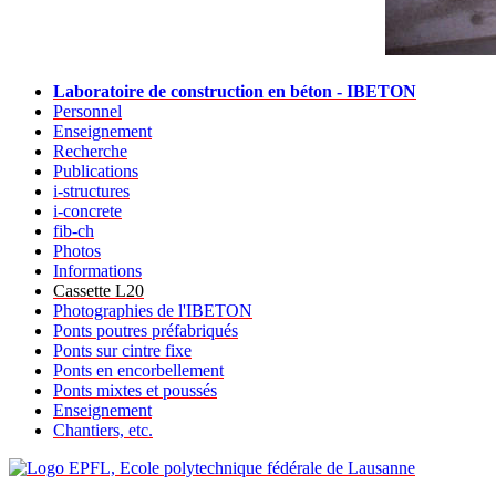
Laboratoire de construction en béton - IBETON
Personnel
Enseignement
Recherche
Publications
i-structures
i-concrete
fib-ch
Photos
Informations
Cassette L20
Photographies de l'IBETON
Ponts poutres préfabriqués
Ponts sur cintre fixe
Ponts en encorbellement
Ponts mixtes et poussés
Enseignement
Chantiers, etc.