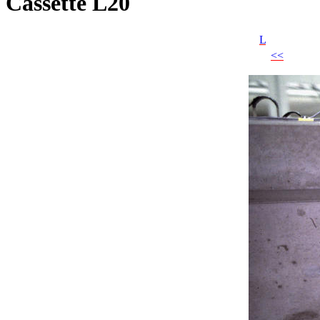
Cassette L20
L
<<