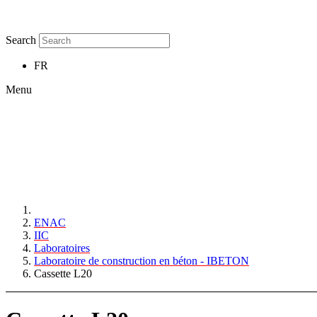
Search
FR
Menu
ENAC
IIC
Laboratoires
Laboratoire de construction en béton - IBETON
Cassette L20