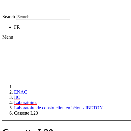
Search
FR
Menu
ENAC
IIC
Laboratoires
Laboratoire de construction en béton - IBETON
Cassette L20