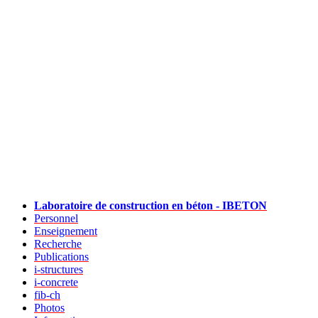
Laboratoire de construction en béton - IBETON
Personnel
Enseignement
Recherche
Publications
i-structures
i-concrete
fib-ch
Photos