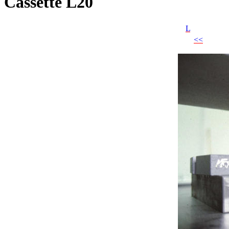
Cassette L20
L
<<