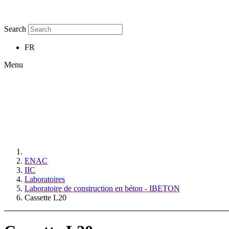
Search
FR
Menu
ENAC
IIC
Laboratoires
Laboratoire de construction en béton - IBETON
Cassette L20