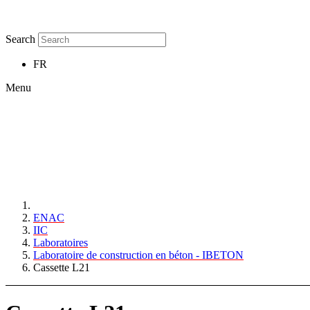
Search
FR
Menu
ENAC
IIC
Laboratoires
Laboratoire de construction en béton - IBETON
Cassette L21