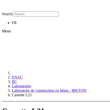
Search
FR
Menu
ENAC
IIC
Laboratoires
Laboratoire de construction en béton - IBETON
Cassette L21