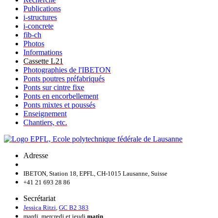
Publications
i-structures
i-concrete
fib-ch
Photos
Informations
Cassette L21
Photographies de l'IBETON
Ponts poutres préfabriqués
Ponts sur cintre fixe
Ponts en encorbellement
Ponts mixtes et poussés
Enseignement
Chantiers, etc.
Adresse
IBETON, Station 18, EPFL, CH-1015 Lausanne, Suisse
+41 21 693 28 86
Secrétariat
Jessica Ritzi
,
GC B2 383
mardi, mercredi et jeudi
matin