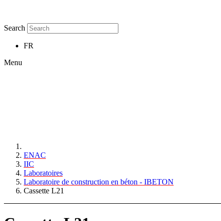
Search
FR
Menu
ENAC
IIC
Laboratoires
Laboratoire de construction en béton - IBETON
Cassette L21