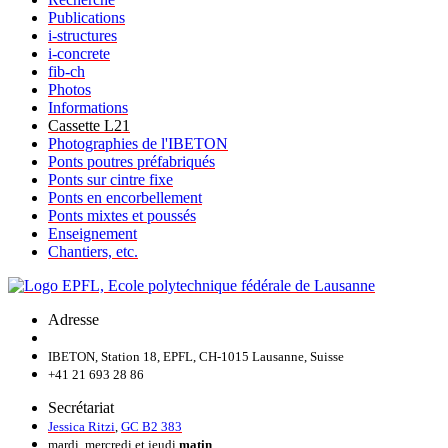
Publications
i-structures
i-concrete
fib-ch
Photos
Informations
Cassette L21
Photographies de l'IBETON
Ponts poutres préfabriqués
Ponts sur cintre fixe
Ponts en encorbellement
Ponts mixtes et poussés
Enseignement
Chantiers, etc.
Adresse
IBETON, Station 18, EPFL, CH-1015 Lausanne, Suisse
+41 21 693 28 86
Secrétariat
Jessica Ritzi
,
GC B2 383
mardi, mercredi et jeudi
matin