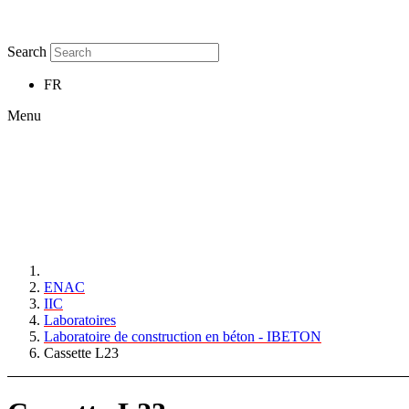
Search
FR
Menu
ENAC
IIC
Laboratoires
Laboratoire de construction en béton - IBETON
Cassette L23