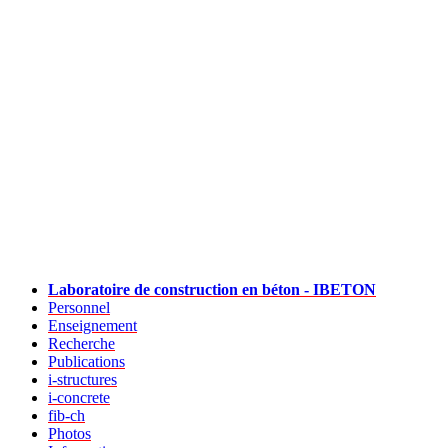
Laboratoire de construction en béton - IBETON
Personnel
Enseignement
Recherche
Publications
i-structures
i-concrete
fib-ch
Photos