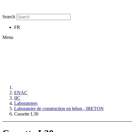
Search
FR
Menu
ENAC
IIC
Laboratoires
Laboratoire de construction en béton - IBETON
Cassette L30