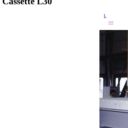
Cassette L30
L
<<