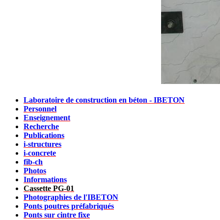
Laboratoire de construction en béton - IBETON
Personnel
Enseignement
Recherche
Publications
i-structures
i-concrete
fib-ch
Photos
Informations
Cassette PG-01
Photographies de l'IBETON
Ponts poutres préfabriqués
Ponts sur cintre fixe