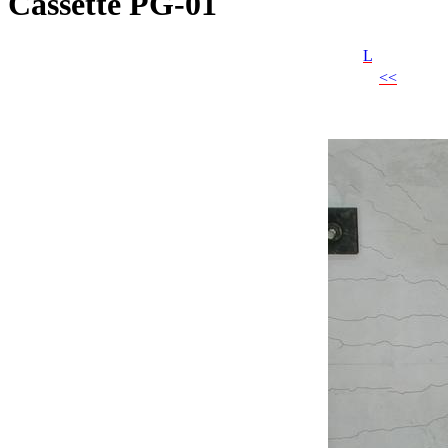
Cassette PG-01
L
<<