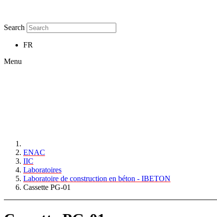
Search
FR
Menu
ENAC
IIC
Laboratoires
Laboratoire de construction en béton - IBETON
Cassette PG-01