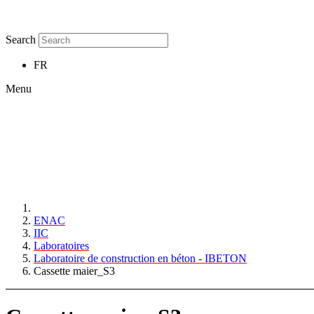
Search
FR
Menu
ENAC
IIC
Laboratoires
Laboratoire de construction en béton - IBETON
Cassette maier_S3