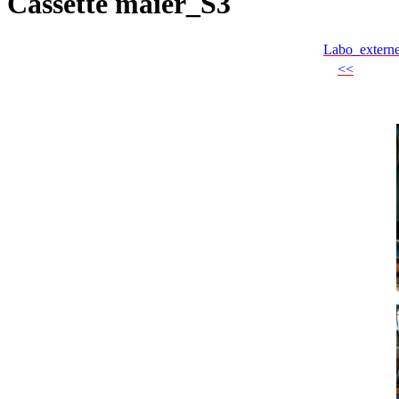
Cassette maier_S3
Labo_extern
<<