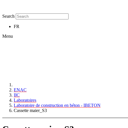
Search
FR
Menu
ENAC
IIC
Laboratoires
Laboratoire de construction en béton - IBETON
Cassette maier_S3