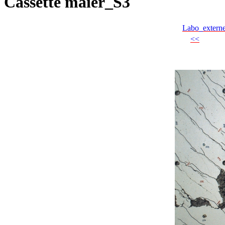
Cassette maier_S3
Labo_extern
<<