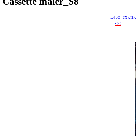
Cassette maier_S8
Labo_extern
<<