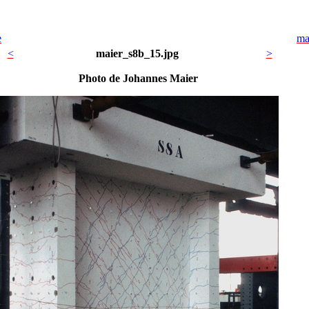
e
ma
<
maier_s8b_15.jpg
>
Photo de Johannes Maier