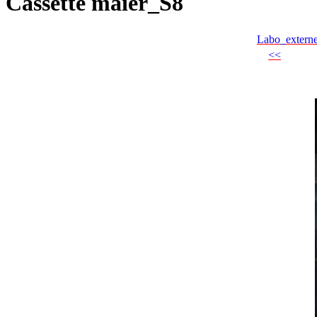
Cassette maier_S8
Labo_extern
<<