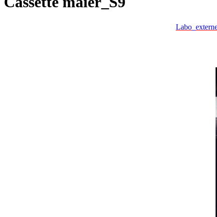
Cassette maier_S9
Labo_extern