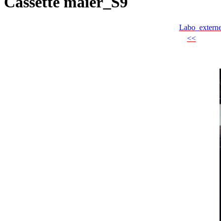
Cassette maier_S9
Labo_extern
<<