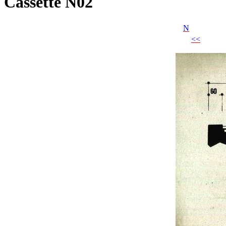
Cassette N02
N
<<