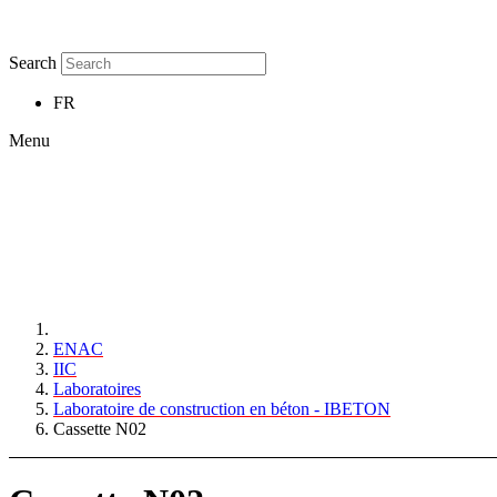
Search
FR
Menu
ENAC
IIC
Laboratoires
Laboratoire de construction en béton - IBETON
Cassette N02