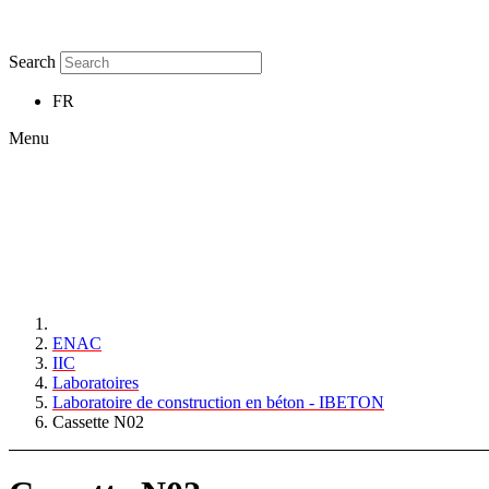
Search
FR
Menu
ENAC
IIC
Laboratoires
Laboratoire de construction en béton - IBETON
Cassette N02