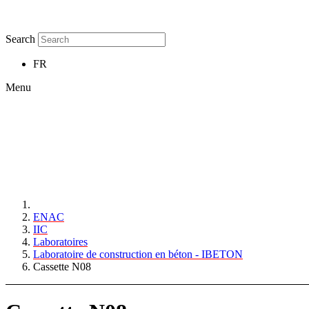
Search
FR
Menu
ENAC
IIC
Laboratoires
Laboratoire de construction en béton - IBETON
Cassette N08