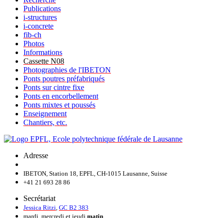
Publications
i-structures
i-concrete
fib-ch
Photos
Informations
Cassette N08
Photographies de l'IBETON
Ponts poutres préfabriqués
Ponts sur cintre fixe
Ponts en encorbellement
Ponts mixtes et poussés
Enseignement
Chantiers, etc.
Adresse
IBETON, Station 18, EPFL, CH-1015 Lausanne, Suisse
+41 21 693 28 86
Secrétariat
Jessica Ritzi
,
GC B2 383
mardi, mercredi et jeudi
matin