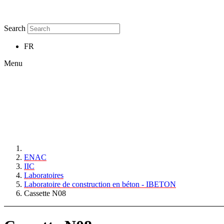
Search
FR
Menu
ENAC
IIC
Laboratoires
Laboratoire de construction en béton - IBETON
Cassette N08