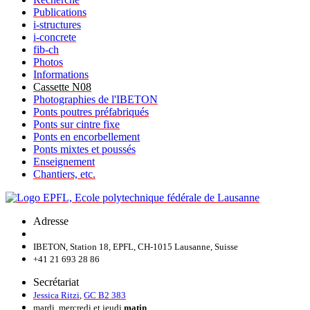
Publications
i-structures
i-concrete
fib-ch
Photos
Informations
Cassette N08
Photographies de l'IBETON
Ponts poutres préfabriqués
Ponts sur cintre fixe
Ponts en encorbellement
Ponts mixtes et poussés
Enseignement
Chantiers, etc.
Adresse
IBETON, Station 18, EPFL, CH-1015 Lausanne, Suisse
+41 21 693 28 86
Secrétariat
Jessica Ritzi
,
GC B2 383
mardi, mercredi et jeudi
matin