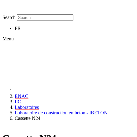
Search
FR
Menu
ENAC
IIC
Laboratoires
Laboratoire de construction en béton - IBETON
Cassette N24