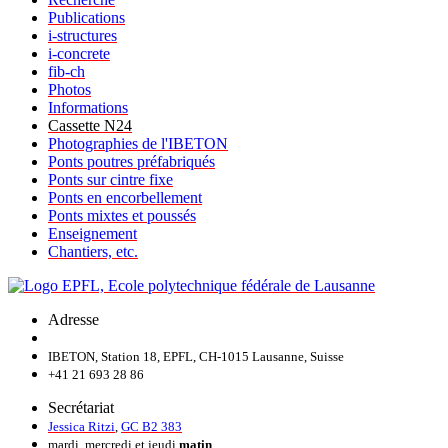
Publications
i-structures
i-concrete
fib-ch
Photos
Informations
Cassette N24
Photographies de l'IBETON
Ponts poutres préfabriqués
Ponts sur cintre fixe
Ponts en encorbellement
Ponts mixtes et poussés
Enseignement
Chantiers, etc.
Adresse
IBETON, Station 18, EPFL, CH-1015 Lausanne, Suisse
+41 21 693 28 86
Secrétariat
Jessica Ritzi
,
GC B2 383
mardi, mercredi et jeudi
matin