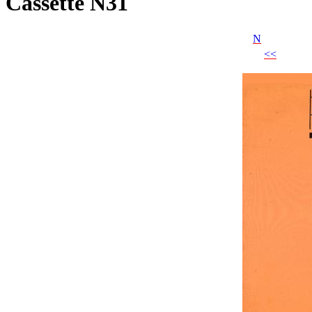
Cassette N31
N
<<