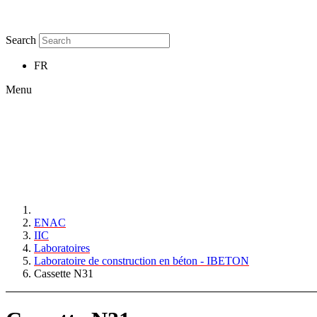
Search
FR
Menu
ENAC
IIC
Laboratoires
Laboratoire de construction en béton - IBETON
Cassette N31