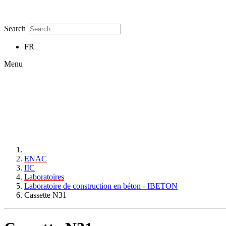
Search
FR
Menu
ENAC
IIC
Laboratoires
Laboratoire de construction en béton - IBETON
Cassette N31