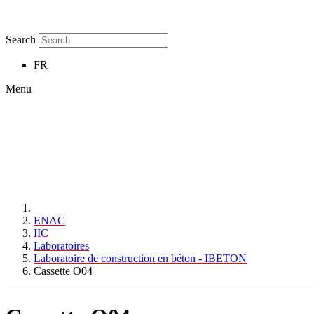
Search
FR
Menu
ENAC
IIC
Laboratoires
Laboratoire de construction en béton - IBETON
Cassette O04