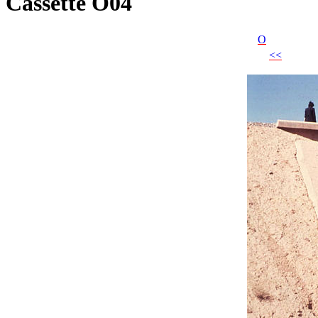
Cassette O04
O
<<