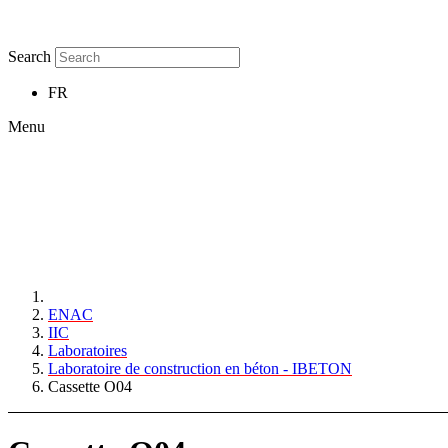
Search
FR
Menu
ENAC
IIC
Laboratoires
Laboratoire de construction en béton - IBETON
Cassette O04