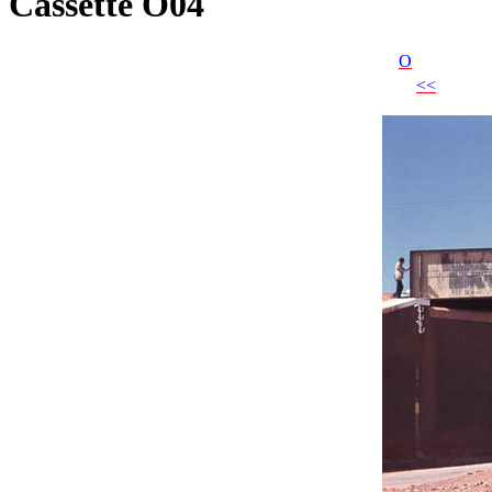
Cassette O04
O
<<