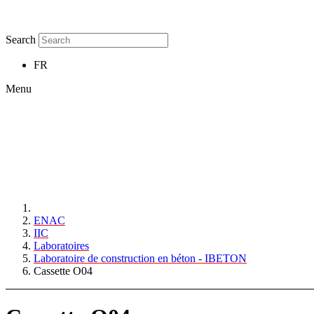
Search
FR
Menu
ENAC
IIC
Laboratoires
Laboratoire de construction en béton - IBETON
Cassette O04