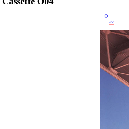
Cassette O04
O
<<