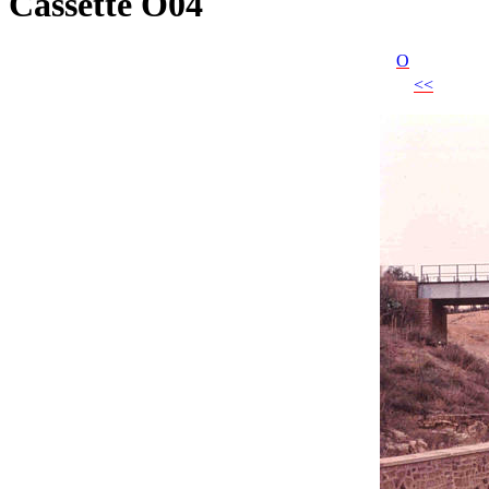
Cassette O04
O
<<