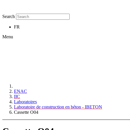
Search
FR
Menu
ENAC
IIC
Laboratoires
Laboratoire de construction en béton - IBETON
Cassette O04