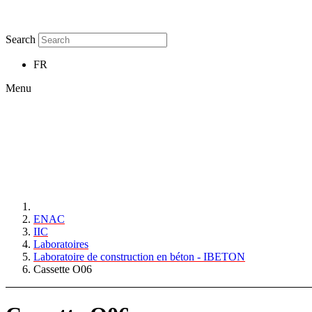
Search
FR
Menu
ENAC
IIC
Laboratoires
Laboratoire de construction en béton - IBETON
Cassette O06