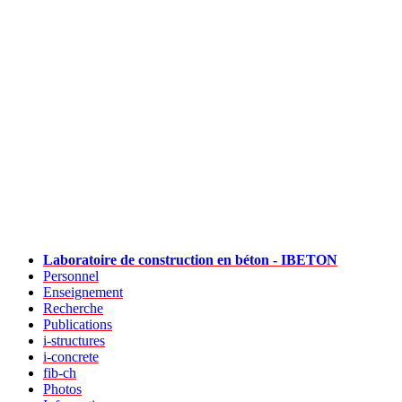
Laboratoire de construction en béton - IBETON
Personnel
Enseignement
Recherche
Publications
i-structures
i-concrete
fib-ch
Photos