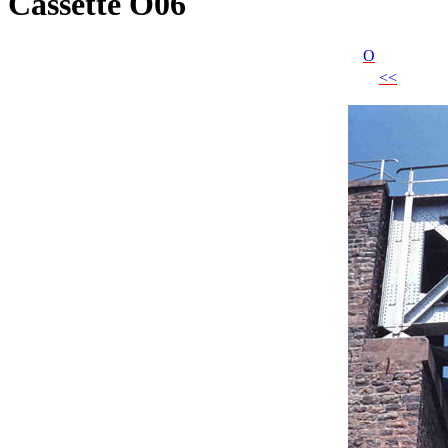
Cassette O06
O
<<