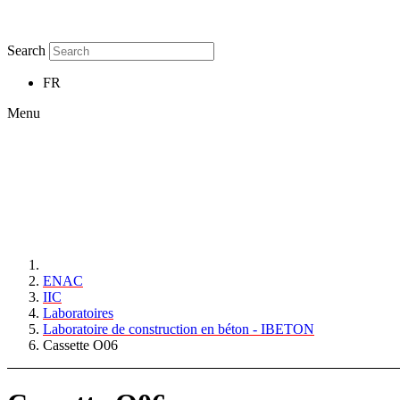
Search
FR
Menu
ENAC
IIC
Laboratoires
Laboratoire de construction en béton - IBETON
Cassette O06