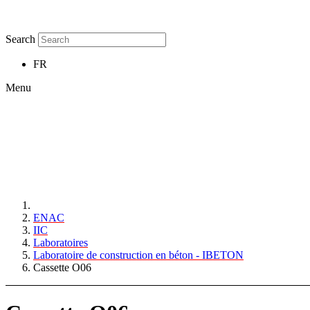
Search
FR
Menu
ENAC
IIC
Laboratoires
Laboratoire de construction en béton - IBETON
Cassette O06