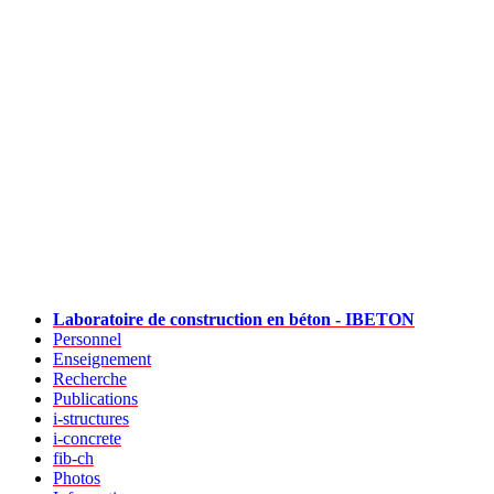
Laboratoire de construction en béton - IBETON
Personnel
Enseignement
Recherche
Publications
i-structures
i-concrete
fib-ch
Photos