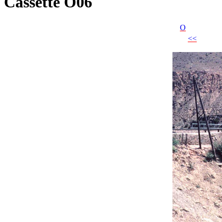
Cassette O06
O
<<