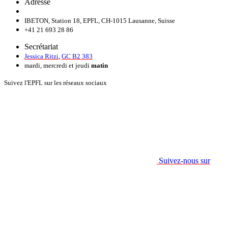
Adresse
IBETON, Station 18, EPFL, CH-1015 Lausanne, Suisse
+41 21 693 28 86
Secrétariat
Jessica Ritzi
,
GC B2 383
mardi, mercredi et jeudi
matin
Suivez l'EPFL sur les réseaux sociaux
Suivez-nous sur