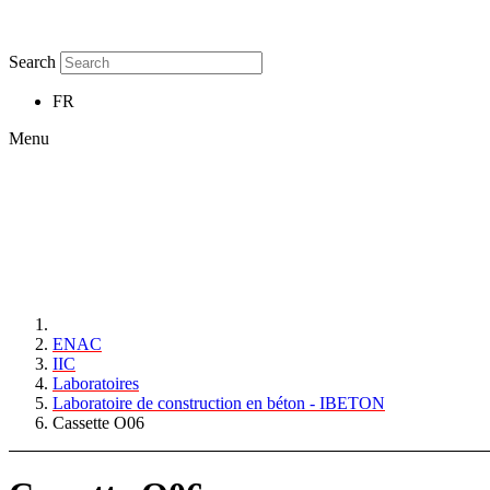
Search
FR
Menu
ENAC
IIC
Laboratoires
Laboratoire de construction en béton - IBETON
Cassette O06