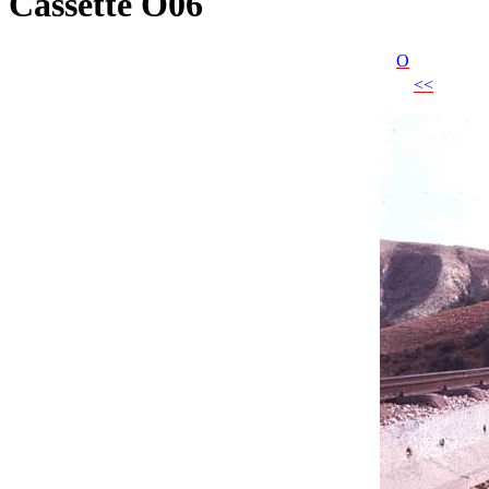
Cassette O06
O
<<