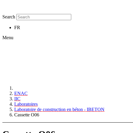
Search
FR
Menu
ENAC
IIC
Laboratoires
Laboratoire de construction en béton - IBETON
Cassette O06