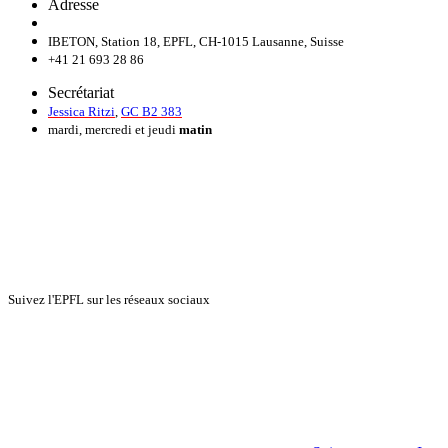
Adresse
IBETON, Station 18, EPFL, CH-1015 Lausanne, Suisse
+41 21 693 28 86
Secrétariat
Jessica Ritzi
,
GC B2 383
mardi, mercredi et jeudi
matin
Suivez l'EPFL sur les réseaux sociaux