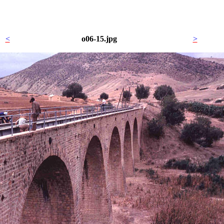
<
o06-15.jpg
>