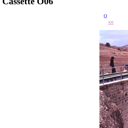
Cassette O06
O
<<