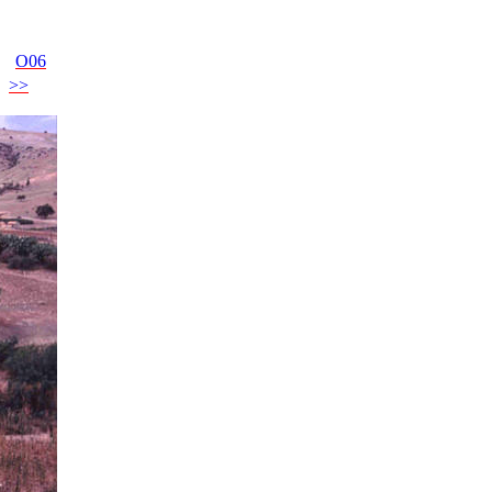
O06
>>