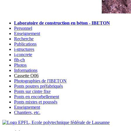
Laboratoire de construction en béton - IBETON
Personnel
Enseignement
Recherche
Publications
i-structures
i-concrete
fib-ch
Photos
Informations
Cassette O06
Photographies de l'IBETON
Ponts poutres préfabriqués
Ponts sur cintre fixe
Ponts en encorbellement
Ponts mixtes et poussés
Enseignement
Chantiers, etc.