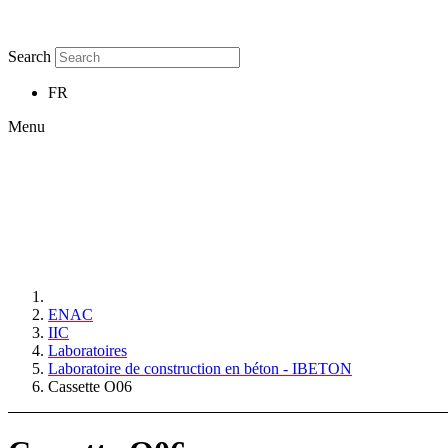
Search
FR
Menu
ENAC
IIC
Laboratoires
Laboratoire de construction en béton - IBETON
Cassette O06