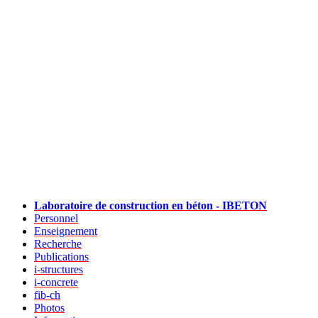
Laboratoire de construction en béton - IBETON
Personnel
Enseignement
Recherche
Publications
i-structures
i-concrete
fib-ch
Photos