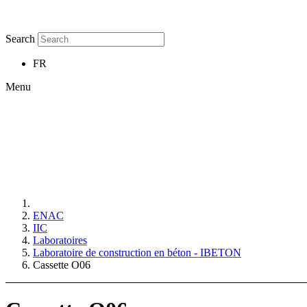
Search
FR
Menu
ENAC
IIC
Laboratoires
Laboratoire de construction en béton - IBETON
Cassette O06