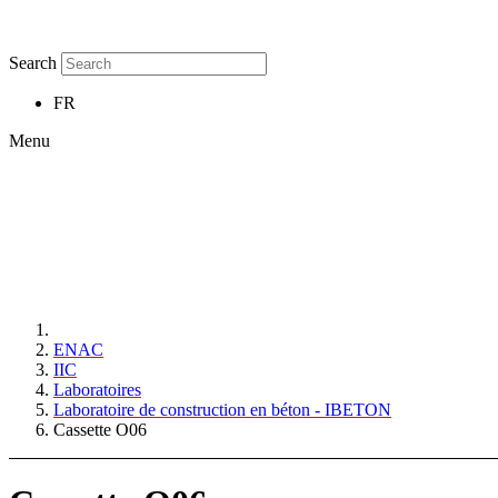
Search
FR
Menu
ENAC
IIC
Laboratoires
Laboratoire de construction en béton - IBETON
Cassette O06