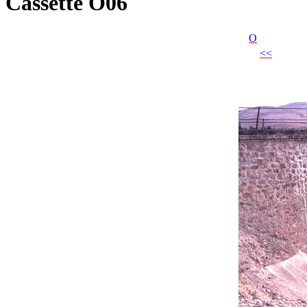
Cassette O06
O
<<