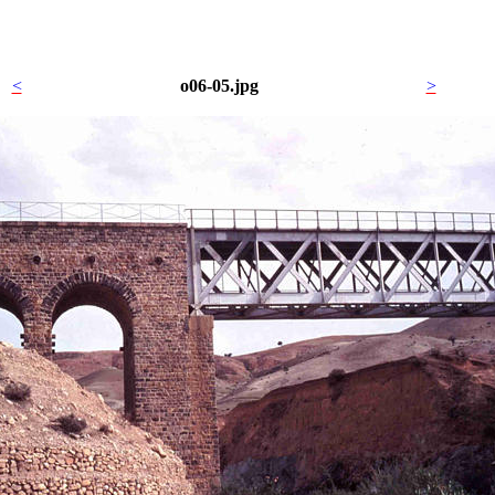
<
o06-05.jpg
>