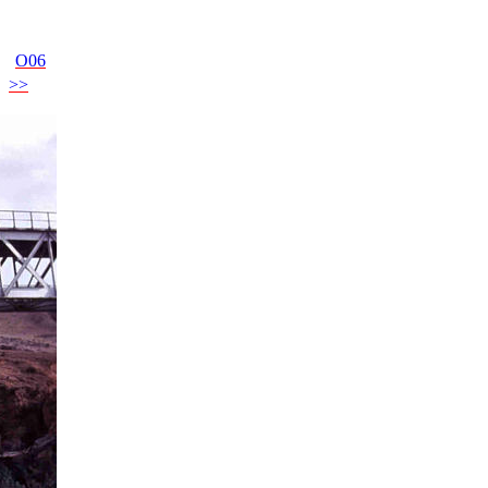
O06
>>