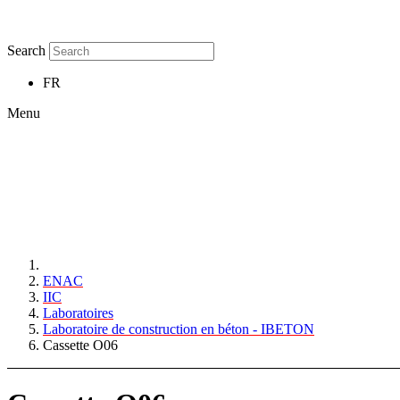
Search
FR
Menu
ENAC
IIC
Laboratoires
Laboratoire de construction en béton - IBETON
Cassette O06