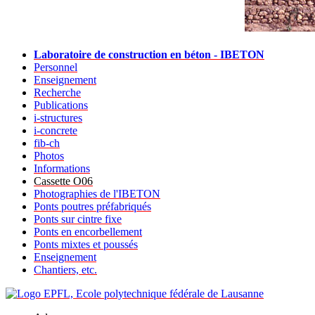
Laboratoire de construction en béton - IBETON
Personnel
Enseignement
Recherche
Publications
i-structures
i-concrete
fib-ch
Photos
Informations
Cassette O06
Photographies de l'IBETON
Ponts poutres préfabriqués
Ponts sur cintre fixe
Ponts en encorbellement
Ponts mixtes et poussés
Enseignement
Chantiers, etc.