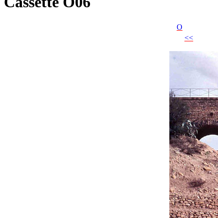
Cassette O06
O
<<