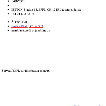
Adresse
IBETON, Station 18, EPFL, CH-1015 Lausanne, Suisse
+41 21 693 28 86
Secrétariat
Jessica Ritzi
,
GC B2 383
mardi, mercredi et jeudi
matin
Suivez l'EPFL sur les réseaux sociaux