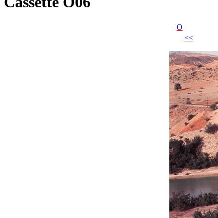
Cassette O06
O
<<