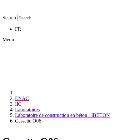
Search
FR
Menu
ENAC
IIC
Laboratoires
Laboratoire de construction en béton - IBETON
Cassette O06