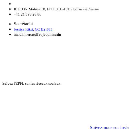
IBETON, Station 18, EPFL, CH-1015 Lausanne, Suisse
+41 21 693 28 86
Secrétariat
Jessica Ritzi
,
GC B2 383
mardi, mercredi et jeudi
matin
Suivez l'EPFL sur les réseaux sociaux
Suivez-nous sur Inst