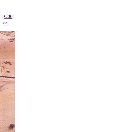
O06
>>