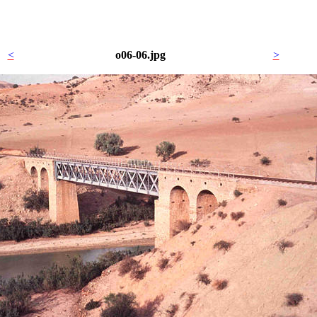
<
o06-06.jpg
>