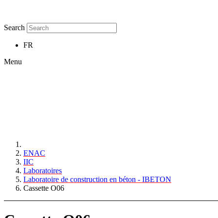
Search
FR
Menu
ENAC
IIC
Laboratoires
Laboratoire de construction en béton - IBETON
Cassette O06