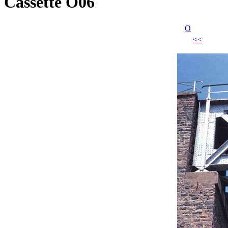
Cassette O06
O
<<