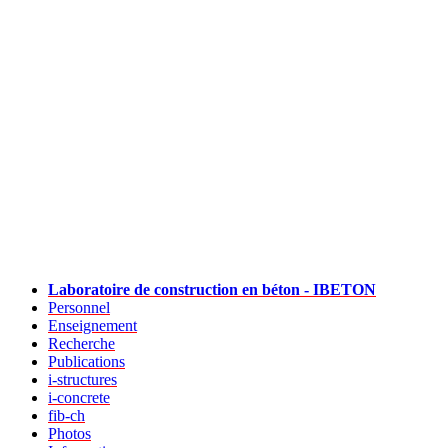
Laboratoire de construction en béton - IBETON
Personnel
Enseignement
Recherche
Publications
i-structures
i-concrete
fib-ch
Photos