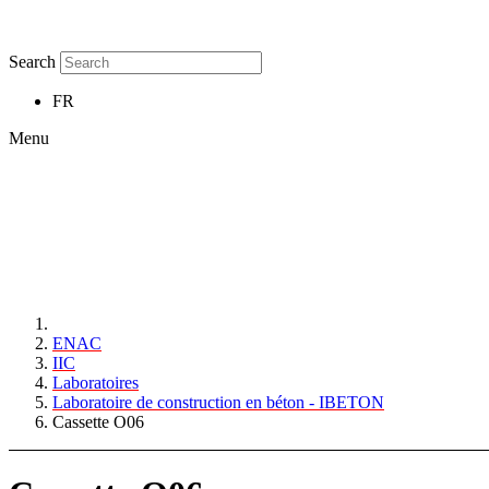
Search
FR
Menu
ENAC
IIC
Laboratoires
Laboratoire de construction en béton - IBETON
Cassette O06