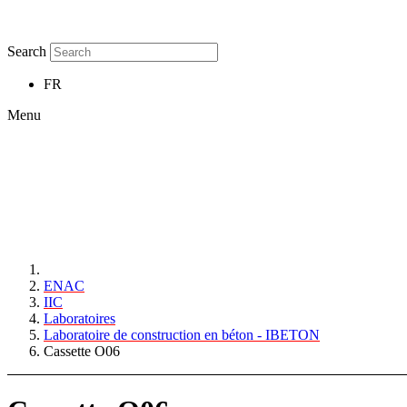
Search
FR
Menu
ENAC
IIC
Laboratoires
Laboratoire de construction en béton - IBETON
Cassette O06