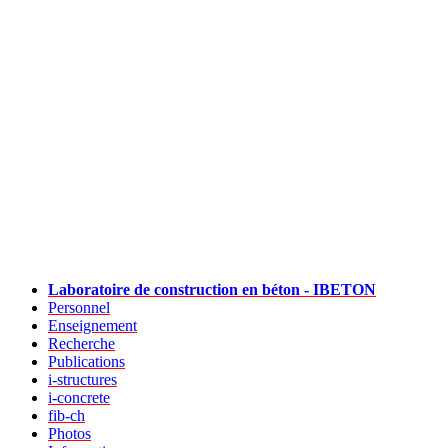
Laboratoire de construction en béton - IBETON
Personnel
Enseignement
Recherche
Publications
i-structures
i-concrete
fib-ch
Photos