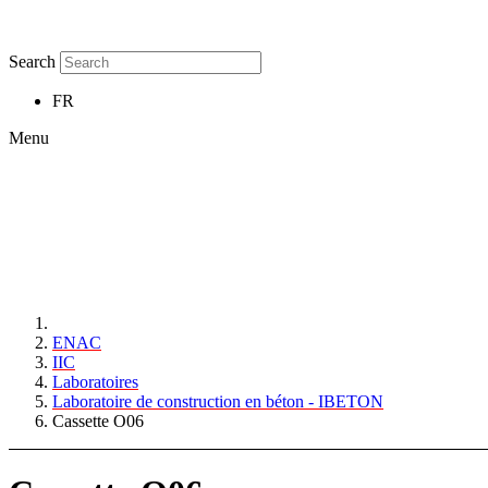
Search
FR
Menu
ENAC
IIC
Laboratoires
Laboratoire de construction en béton - IBETON
Cassette O06