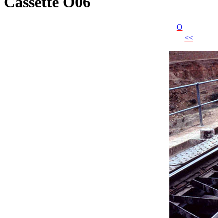
Cassette O06
O
<<