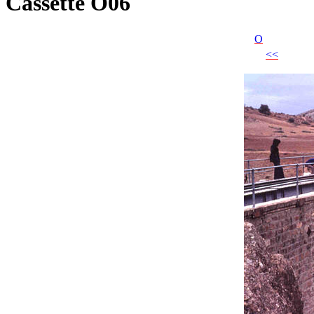
Cassette O06
O
<<