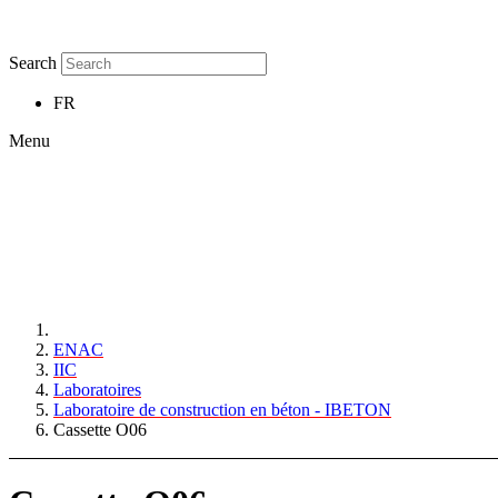
Search
FR
Menu
ENAC
IIC
Laboratoires
Laboratoire de construction en béton - IBETON
Cassette O06