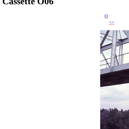
Cassette O06
O
<<