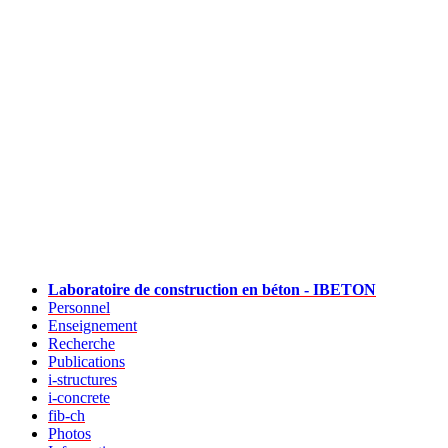
Laboratoire de construction en béton - IBETON
Personnel
Enseignement
Recherche
Publications
i-structures
i-concrete
fib-ch
Photos