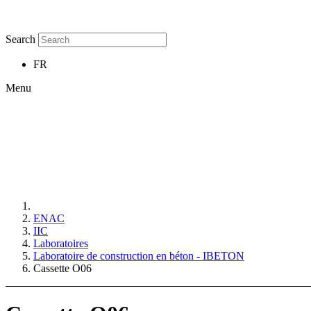
Search
FR
Menu
ENAC
IIC
Laboratoires
Laboratoire de construction en béton - IBETON
Cassette O06