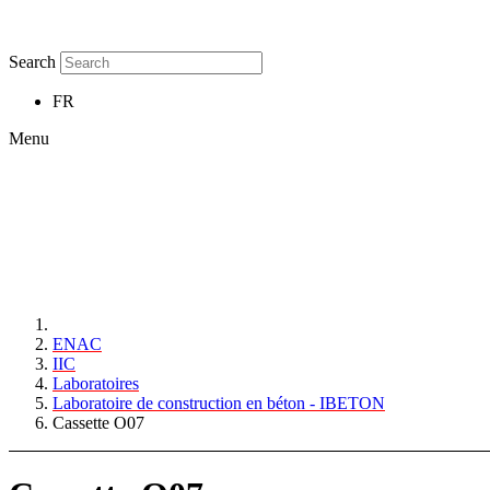
Search
FR
Menu
ENAC
IIC
Laboratoires
Laboratoire de construction en béton - IBETON
Cassette O07