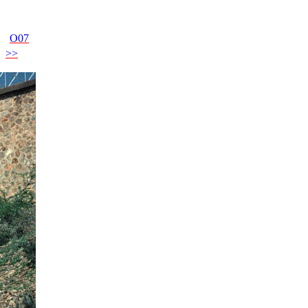
O07
>>