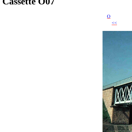
Cassette O07
O
<<