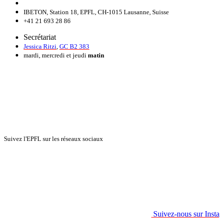
IBETON, Station 18, EPFL, CH-1015 Lausanne, Suisse
+41 21 693 28 86
Secrétariat
Jessica Ritzi
,
GC B2 383
mardi, mercredi et jeudi
matin
Suivez l'EPFL sur les réseaux sociaux
Suivez-nous sur Inst