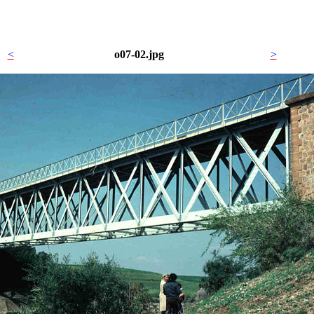
<
o07-02.jpg
>