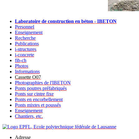
Laboratoire de construction en béton - IBETON
Personnel
Enseignement
Recherche
Publications
i-structures
i-concrete
fib-ch
Photos
Informations
Cassette O07
Photographies de l'IBETON
Ponts poutres préfabriqués
Ponts sur cintre fixe
Ponts en encorbellement
Ponts mixtes et poussés
Enseignement
Chantiers, etc.
Adresse