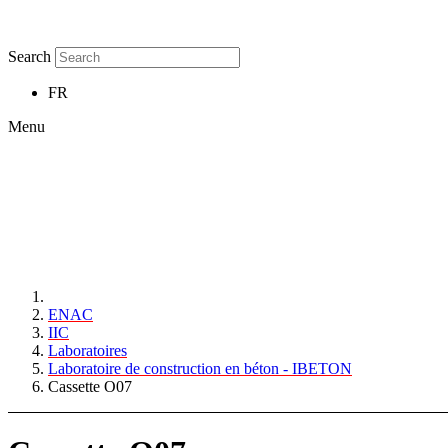
Search
FR
Menu
ENAC
IIC
Laboratoires
Laboratoire de construction en béton - IBETON
Cassette O07