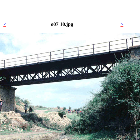
<
o07-10.jpg
>