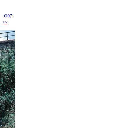
O07
>>