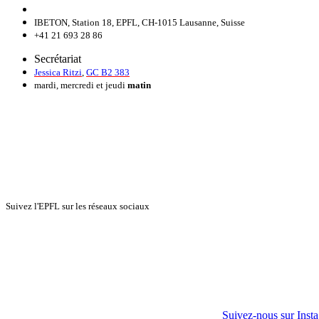
IBETON, Station 18, EPFL, CH-1015 Lausanne, Suisse
+41 21 693 28 86
Secrétariat
Jessica Ritzi
,
GC B2 383
mardi, mercredi et jeudi
matin
Suivez l'EPFL sur les réseaux sociaux
Suivez-nous sur Inst