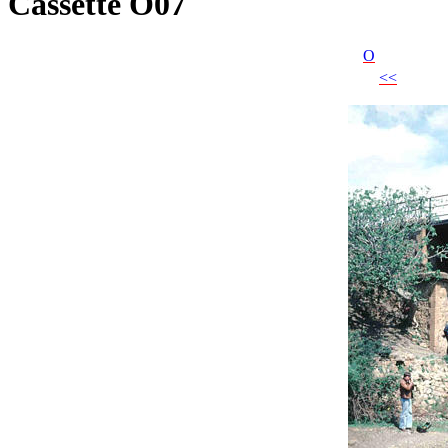
Cassette O07
O
<<