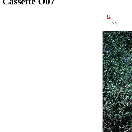
Cassette O07
O
<<