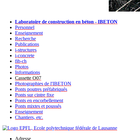
Laboratoire de construction en béton - IBETON
Personnel
Enseignement
Recherche
Publications
i-structures
i-concrete
fib-ch
Photos
Informations
Cassette O07
Photographies de l'IBETON
Ponts poutres préfabriqués
Ponts sur cintre fixe
Ponts en encorbellement
Ponts mixtes et poussés
Enseignement
Chantiers, etc.
Adresse