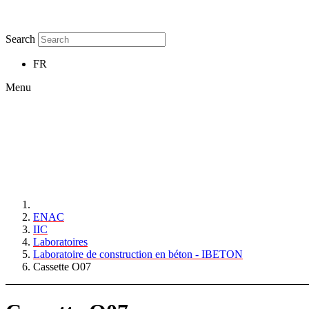
Search
FR
Menu
ENAC
IIC
Laboratoires
Laboratoire de construction en béton - IBETON
Cassette O07