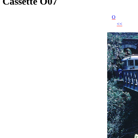
Cassette O07
O
<<