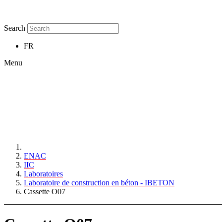
Search
FR
Menu
ENAC
IIC
Laboratoires
Laboratoire de construction en béton - IBETON
Cassette O07