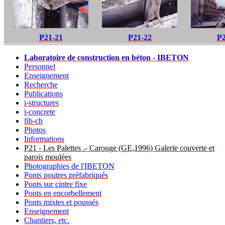
P21-21
P21-22
P2
Laboratoire de construction en béton - IBETON
Personnel
Enseignement
Recherche
Publications
i-structures
i-concrete
fib-ch
Photos
Informations
P21 - Les Palettes .- Carouge (GE,1996) Galerie couverte et
parois moulées
Photographies de l'IBETON
Ponts poutres préfabriqués
Ponts sur cintre fixe
Ponts en encorbellement
Ponts mixtes et poussés
Enseignement
Chantiers, etc.