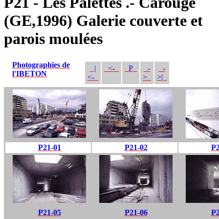
P21 - Les Palettes .- Carouge
(GE,1996) Galerie couverte et
parois moulées
Photographies de
|
<-
P
-
-
l'IBETON
<-
>
>|
P21-01
P21-02
P2
P21-05
P21-06
P2