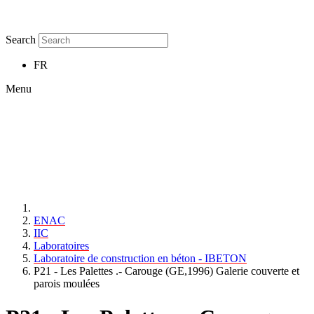
Search
FR
Menu
ENAC
IIC
Laboratoires
Laboratoire de construction en béton - IBETON
P21 - Les Palettes .- Carouge (GE,1996) Galerie couverte et
parois moulées