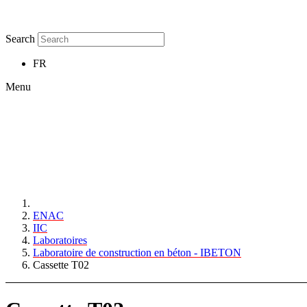
Search
FR
Menu
ENAC
IIC
Laboratoires
Laboratoire de construction en béton - IBETON
Cassette T02