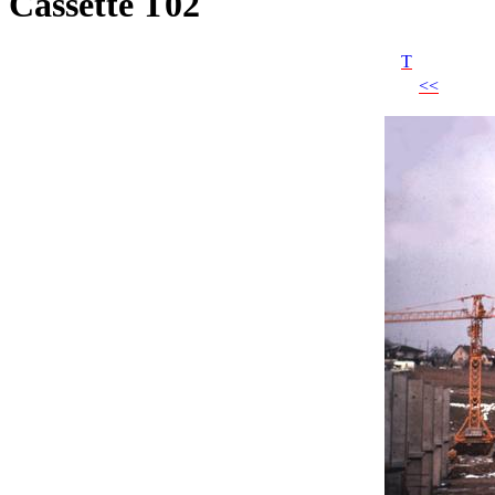
Cassette T02
T
<<